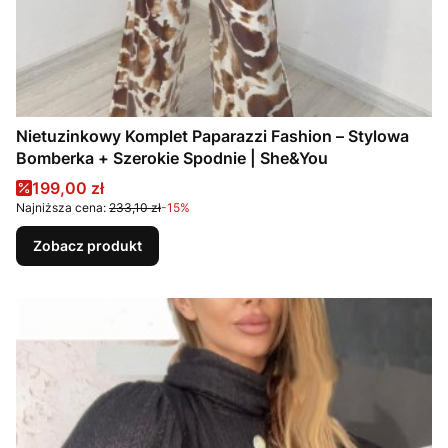
Nietuzinkowy Komplet Paparazzi Fashion – Stylowa
Bomberka + Szerokie Spodnie | She&You
Cena promocyjna
199,00 zł
Najniższa cena:
233,10 zł
-15%
Zobacz produkt