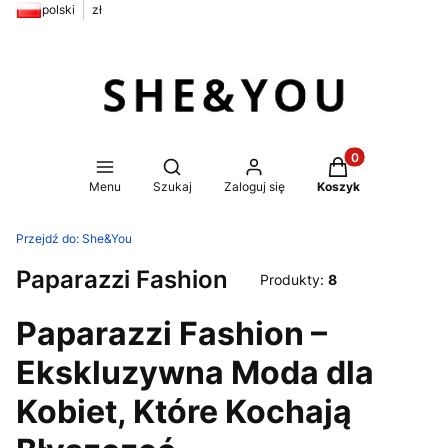
polski
zł
Produkty w koszy
Otwórz wyszukiwarkę
Menu
Szukaj
Zaloguj się
Koszyk
Przejdź do:
She&You
Paparazzi Fashion
Produkty:
8
Paparazzi Fashion –
Ekskluzywna Moda dla
Kobiet, Które Kochają