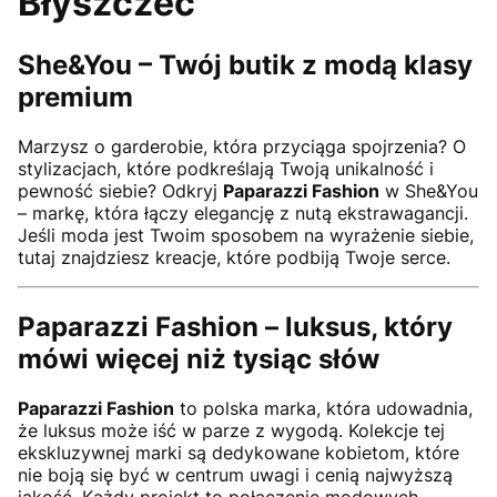
Błyszczeć
She&You – Twój butik z modą klasy
premium
Marzysz o garderobie, która przyciąga spojrzenia? O
stylizacjach, które podkreślają Twoją unikalność i
pewność siebie? Odkryj
Paparazzi Fashion
w She&You
– markę, która łączy elegancję z nutą ekstrawagancji.
Jeśli moda jest Twoim sposobem na wyrażenie siebie,
tutaj znajdziesz kreacje, które podbiją Twoje serce.
Paparazzi Fashion – luksus, który
mówi więcej niż tysiąc słów
Paparazzi Fashion
to polska marka, która udowadnia,
że luksus może iść w parze z wygodą. Kolekcje tej
ekskluzywnej marki są dedykowane kobietom, które
nie boją się być w centrum uwagi i cenią najwyższą
jakość. Każdy projekt to połączenie modowych