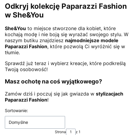
Odkryj kolekcję Paparazzi Fashion
w She&You
She&You
to miejsce stworzone dla kobiet, które
kochają modę i nie boją się wyrażać swojego stylu. W
naszym butiku znajdziesz
najmodniejsze modele
Paparazzi Fashion
, które pozwolą Ci wyróżnić się w
tłumie.
Sprawdź już teraz i wybierz kreacje, które podkreślą
Twoją osobowość!
Masz ochotę na coś wyjątkowego?
Zamów dziś i poczuj się jak gwiazda w
stylizacjach
Paparazzi Fashion
!
Lista produktów
Sortowanie:
Domyślne
Strona
z 1