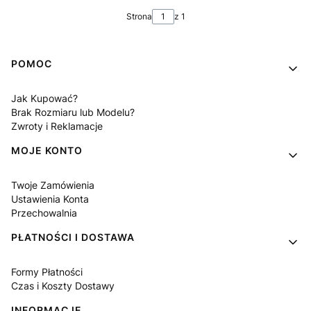
Strona
z 1
Linki w stopce
POMOC
Jak Kupować?
Brak Rozmiaru lub Modelu?
Zwroty i Reklamacje
MOJE KONTO
Twoje Zamówienia
Ustawienia Konta
Przechowalnia
PŁATNOŚCI I DOSTAWA
Formy Płatności
Czas i Koszty Dostawy
INFORMACJE