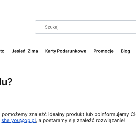
to
Jesień-Zima
Karty Podarunkowe
Promocje
Blog
lu?
nie pomożemy znaleźć idealny produkt lub poinformujemy C
i
she_you@op.pl
, a postaramy się znaleźć rozwiązanie!