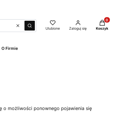
Produkty w kos
Wyczyść
Szukaj
Ulubione
Zaloguj się
Koszyk
O Firmie
ię o możliwości ponownego pojawienia się