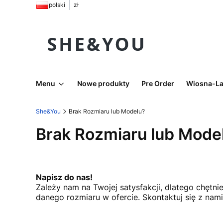
polski
zł
Menu
Nowe produkty
Pre Order
Wiosna-La
She&You
Brak Rozmiaru lub Modelu?
Brak Rozmiaru lub Mode
Napisz do nas!
Zależy nam na Twojej satysfakcji, dlatego chęt
danego rozmiaru w ofercie. Skontaktuj się z nam