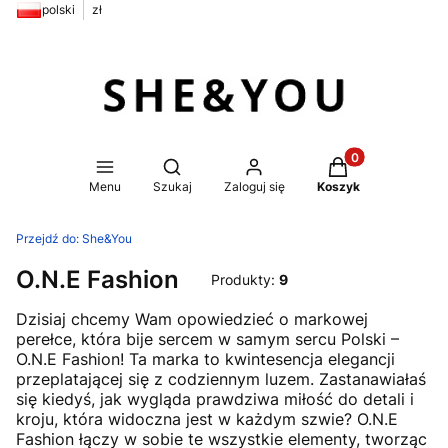
polski
zł
Produkty w koszy
Otwórz wyszukiwarkę
Menu
Szukaj
Zaloguj się
Koszyk
Przejdź do:
She&You
O.N.E Fashion
Produkty:
9
Dzisiaj chcemy Wam opowiedzieć o markowej
perełce, która bije sercem w samym sercu Polski –
O.N.E Fashion! Ta marka to kwintesencja elegancji
przeplatającej się z codziennym luzem. Zastanawiałaś
się kiedyś, jak wygląda prawdziwa miłość do detali i
kroju, która widoczna jest w każdym szwie? O.N.E
Fashion łączy w sobie te wszystkie elementy, tworząc