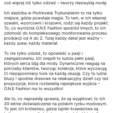
coś więcej niż tylko odzież – tworzy niezwykłą modę.
Ich siedziba w Piotrkowie Trybunalskim to nie tylko
miejsce, gdzie powstaje magia. To tam, w ich własnej
szwalni, wzorcowni i krojowni, rodzi się każdy projekt.
To, co wyróżnia O.N.E Fashion spośród innych, to ich
zdolność do kompleksowego monitorowania procesu
produkcji od A do Z. Tutaj każdy detal jest ważny –
każdy szew, każdy materiał.
To nie tylko odzież, to opowieść o pasji i
zaangażowaniu. Ich zespół to ludzie pełni pasji,
których serca biją dla mody. Dynamicznie reagują na
potrzeby klientów, tworząc kolekcje, które wyczarują
Ci niezapomniany look na każdą okazję. Czy to luźne
bluzy i spodnie dresowe na relaksacyjny dzień czy też
propozycje, które rozświetlą największe wyjścia –
O.N.E Fashion ma to wszystko!
Ale to, co naprawdę sprawia, że są wyjątkowi, to ich
20-letnie doświadczenie na polskim rynku modowym.
To jest ich królestwo, gdzie tajniki krawiectwa są