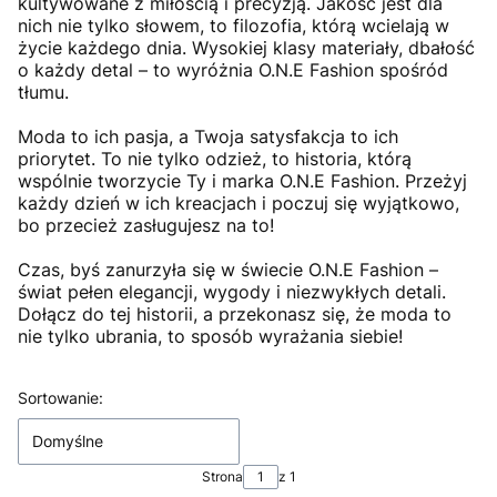
kultywowane z miłością i precyzją. Jakość jest dla
nich nie tylko słowem, to filozofia, którą wcielają w
życie każdego dnia. Wysokiej klasy materiały, dbałość
o każdy detal – to wyróżnia O.N.E Fashion spośród
tłumu.
Moda to ich pasja, a Twoja satysfakcja to ich
priorytet. To nie tylko odzież, to historia, którą
wspólnie tworzycie Ty i marka O.N.E Fashion. Przeżyj
każdy dzień w ich kreacjach i poczuj się wyjątkowo,
bo przecież zasługujesz na to!
Czas, byś zanurzyła się w świecie O.N.E Fashion –
świat pełen elegancji, wygody i niezwykłych detali.
Dołącz do tej historii, a przekonasz się, że moda to
nie tylko ubrania, to sposób wyrażania siebie!
Lista produktów
Sortowanie:
Domyślne
Strona
z 1