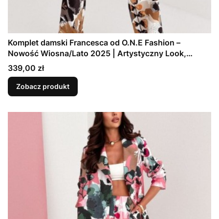
Komplet damski Francesca od O.N.E Fashion –
Nowość Wiosna/Lato 2025 | Artystyczny Look,
Polska Marka, Modne Stylizacje
Cena
339,00 zł
Zobacz produkt