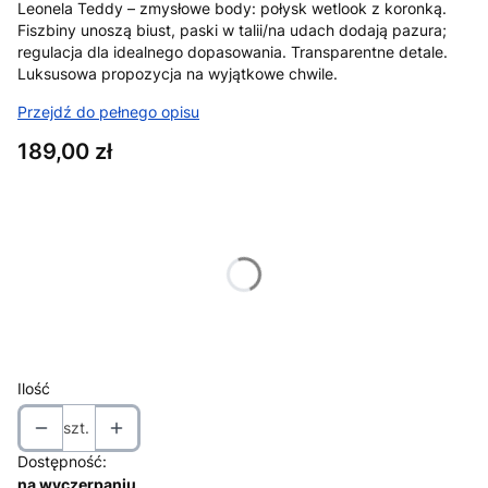
Leonela Teddy – zmysłowe body: połysk wetlook z koronką.
Fiszbiny unoszą biust, paski w talii/na udach dodają pazura;
regulacja dla idealnego dopasowania. Transparentne detale.
Luksusowa propozycja na wyjątkowe chwile.
Przejdź do pełnego opisu
Cena
189,00 zł
Wybierz wariant produktu:
Poszczególne warianty mogą różnić się ceną
*
Rozmiar
Wybierz
Ilość
szt.
Dostępność:
na wyczerpaniu