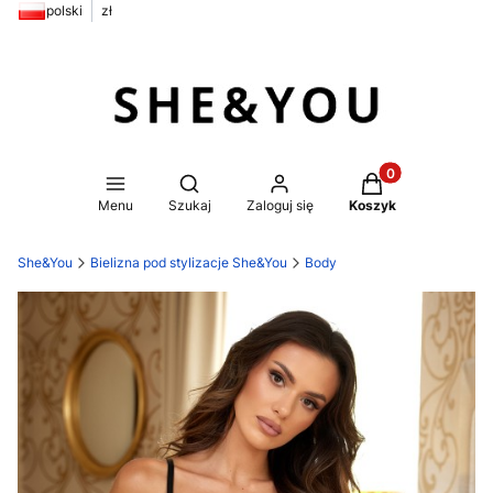
polski
zł
Produkty w koszy
Otwórz wyszukiwarkę
Menu
Szukaj
Zaloguj się
Koszyk
She&You
Bielizna pod stylizacje She&You
Body