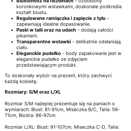
Biustonosz na fiszbinach
- ozdobiony
koronkowymi wstawkami, doskonale podkreśla
kształt biustu.
Regulowane ramiączka i zapięcie z tyłu
-
zapewniają idealne dopasowanie.
Paski w talii oraz na udach
- dodają całości
pikanterii.
Transparentne wstawki
- delikatnie odsłaniają
ciało.
Eleganckie pudełko
- body zapakowane jest w
eleganckie pudełko ze zdjęciem
przedstawiającym produkt.
To doskonały wybór na prezent, który zachwyci
każdą kobietę.
Rozmiary: S/M oraz L/XL
Rozmiar S/M najlepiej prezentuje się na paniach o
wymiarach: Biust: 81-91cm, Miseczka B/C, Talia: 56-
71cm, Biodra: 86-97cm
Rozmiar L/XL: Biust: 91-107cm, Miseczka C-D, Talia: