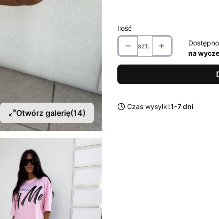
Pokaż wszystkie kolory
Ilość
Dostępno
szt.
na wycze
Czas wysyłki:
1-7 dni
Otwórz galerię
(14)