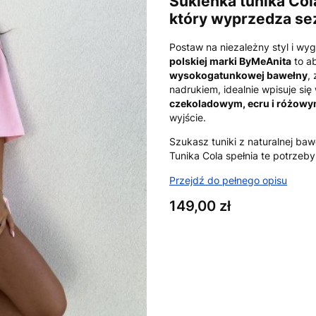
Sukienka tunika Col
który wyprzedza se
Postaw na niezależny styl i w
polskiej marki ByMeAnita
to ab
wysokogatunkowej bawełny
,
nadrukiem, idealnie wpisuje si
czekoladowym, ecru i różow
wyjście.
Szukasz tuniki z naturalnej ba
Tunika Cola spełnia te potrzeby
Przejdź do pełnego opisu
Cena
149,00 zł
Wybierz wariant produktu:
Poszczególne warianty mogą ró
*
Kolor