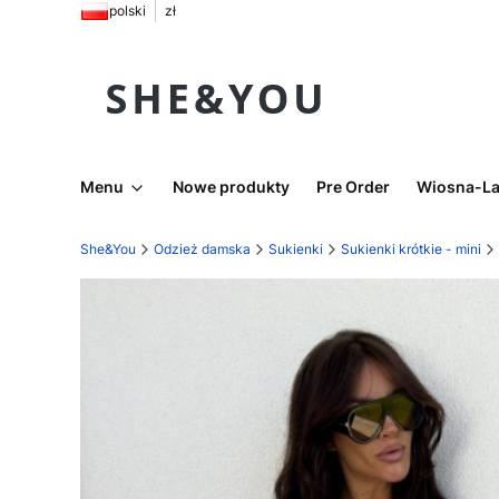
polski
zł
Menu
Nowe produkty
Pre Order
Wiosna-La
She&You
Odzież damska
Sukienki
Sukienki krótkie - mini