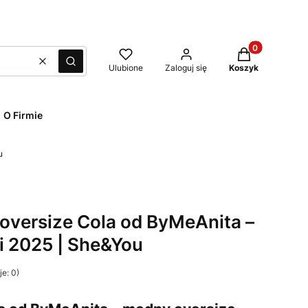
Produkty w kos
Wyczyść
Szukaj
Ulubione
Zaloguj się
Koszyk
O Firmie
u
 oversize Cola od ByMeAnita –
ni 2025 | She&You
e: 0)