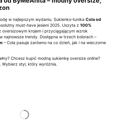
a od ByMeAnita – modny oversize,
zon
ygodę w najlepszym wydaniu. Sukienko-tunika
Cola od
solutny must-have jesieni 2025. Uszyta z
100%
 z oversizowym krojem i przyciągającym wzrok
ę w najnowsze trendy. Dostępna w trzech kolorach –
ym
– Cola pasuje zarówno na co dzień, jak i na wieczorne
wełny? Chcesz kupić modną sukienkę oversize online?
. Wybierz styl, który wyróżnia.
żnić się ceną