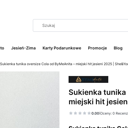
to
Jesień-Zima
Karty Podarunkowe
Promocje
Blog
Sukienka tunika oversize Cola od ByMeAnita – miejski hit jesieni 2025 | She&Yo
Sukienka tunika
miejski hit jesie
0.00
(Oceny: 0 Recenzj