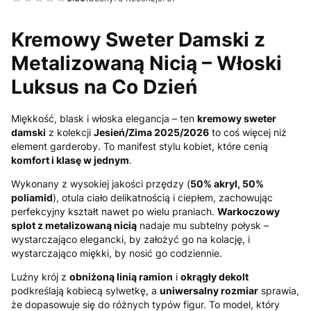
Kremowy Sweter Damski z
Metalizowaną Nicią – Włoski
Luksus na Co Dzień
Miękkość, blask i włoska elegancja – ten
kremowy
sweter
damski
z kolekcji
Jesień/Zima 2025/2026
to coś więcej niż
element garderoby. To manifest stylu kobiet, które cenią
komfort i klasę w jednym
.
Wykonany z wysokiej jakości przędzy (
50% akryl, 50%
poliamid
), otula ciało delikatnością i ciepłem, zachowując
perfekcyjny kształt nawet po wielu praniach.
Warkoczowy
splot z metalizowaną nicią
nadaje mu subtelny połysk –
wystarczająco elegancki, by założyć go na kolację, i
wystarczająco miękki, by nosić go codziennie.
Luźny krój z
obniżoną linią ramion
i
okrągły dekolt
podkreślają kobiecą sylwetkę, a
uniwersalny rozmiar
sprawia,
że dopasowuje się do różnych typów figur. To model, który