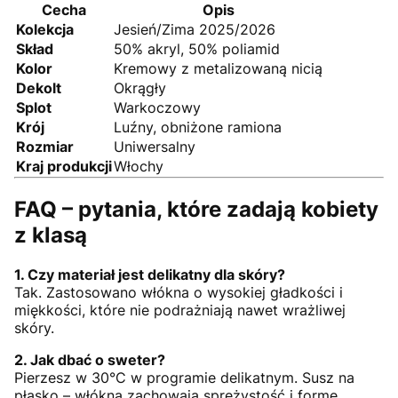
Cecha
Opis
Kolekcja
Jesień/Zima 2025/2026
Skład
50% akryl, 50% poliamid
Kolor
Kremowy z metalizowaną nicią
Dekolt
Okrągły
Splot
Warkoczowy
Krój
Luźny, obniżone ramiona
Rozmiar
Uniwersalny
Kraj produkcji
Włochy
FAQ – pytania, które zadają kobiety
z klasą
1. Czy materiał jest delikatny dla skóry?
Tak. Zastosowano włókna o wysokiej gładkości i
miękkości, które nie podrażniają nawet wrażliwej
skóry.
2. Jak dbać o sweter?
Pierzesz w 30°C w programie delikatnym. Susz na
płasko – włókna zachowają sprężystość i formę.