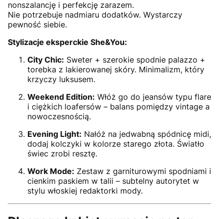
nonszalancję i perfekcję zarazem.
Nie potrzebuje nadmiaru dodatków. Wystarczy
pewność siebie.
Stylizacje eksperckie She&You:
City Chic:
Sweter + szerokie spodnie palazzo +
torebka z lakierowanej skóry. Minimalizm, który
krzyczy luksusem.
Weekend Edition:
Włóż go do jeansów typu flare
i ciężkich loafersów – balans pomiędzy vintage a
nowoczesnością.
Evening Light:
Nałóż na jedwabną spódnicę midi,
dodaj kolczyki w kolorze starego złota. Światło
świec zrobi resztę.
Work Mode:
Zestaw z garniturowymi spodniami i
cienkim paskiem w talii – subtelny autorytet w
stylu włoskiej redaktorki mody.