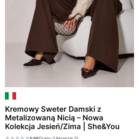
Kremowy Sweter Damski z
Metalizowaną Nicią – Nowa
Kolekcja Jesień/Zima | She&You
0.00
(Oceny: 0 Recenzje: 0)