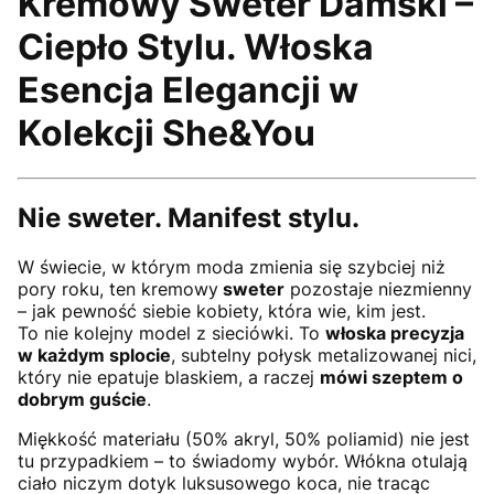
Kremowy Sweter Damski –
Ciepło Stylu. Włoska
Esencja Elegancji w
Kolekcji She&You
Nie sweter. Manifest stylu.
W świecie, w którym moda zmienia się szybciej niż
pory roku, ten kremowy
sweter
pozostaje niezmienny
– jak pewność siebie kobiety, która wie, kim jest.
To nie kolejny model z sieciówki. To
włoska precyzja
w każdym splocie
, subtelny połysk metalizowanej nici,
który nie epatuje blaskiem, a raczej
mówi szeptem o
dobrym guście
.
Miękkość materiału (50% akryl, 50% poliamid) nie jest
tu przypadkiem – to świadomy wybór. Włókna otulają
ciało niczym dotyk luksusowego koca, nie tracąc