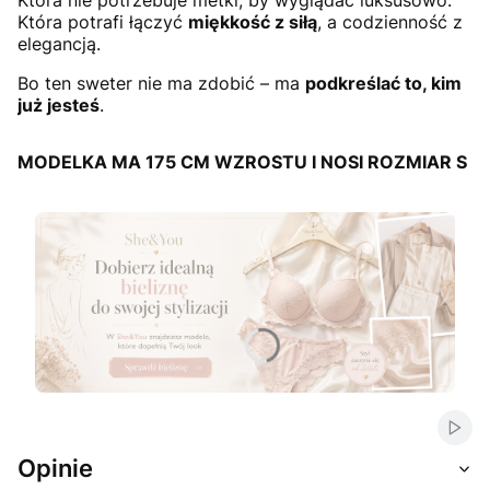
Która nie potrzebuje metki, by wyglądać luksusowo.
Która potrafi łączyć
miękkość z siłą
, a codzienność z
elegancją.
Bo ten sweter nie ma zdobić – ma
podkreślać to, kim
już jesteś
.
MODELKA MA 175 CM WZROSTU I NOSI ROZMIAR S
Naciśnij Enter lub spację, aby otworzyć stronę.
Naciśnij Enter lub spację, aby otworzyć stronę.
Włąc
Opinie