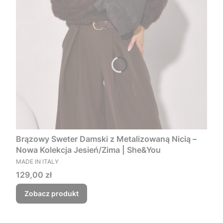
Brązowy Sweter Damski z Metalizowaną Nicią –
Nowa Kolekcja Jesień/Zima | She&You
PRODUCENT
MADE IN ITALY
Cena
129,00 zł
Zobacz produkt