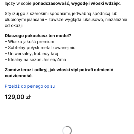
łączy w sobie
ponadczasowość, wygodę i włoski wdzięk
.
Stylizuj go z szerokimi spodniami, jedwabną spódnicą lub
ulubionymi jeansami – zawsze wygląda luksusowo, niezależnie
od okazji.
Dlaczego pokochasz ten model?
– Włoska jakość premium
– Subtelny połysk metalizowanej nici
– Uniwersalny, kobiecy krój
– Idealny na sezon Jesień/Zima
Zamów teraz i odkryj, jak włoski styl potrafi odmienić
codzienność.
Przejdź do pełnego opisu
Cena
129,00 zł
Wybierz wariant produktu:
Poszczególne warianty mogą różnić się ceną