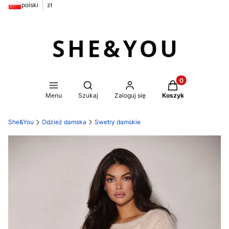
polski
zł
Produkty w koszy
Otwórz wyszukiwarkę
Menu
Szukaj
Zaloguj się
Koszyk
She&You
Odzież damska
Swetry damskie