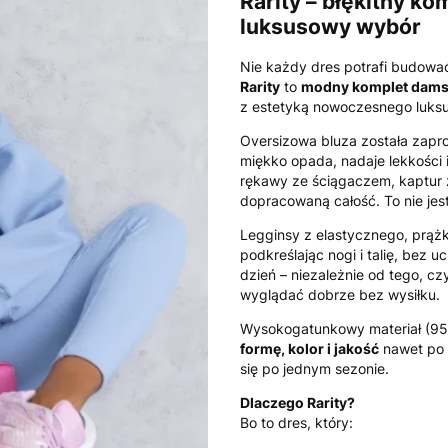
Rarity – błękitny ko
luksusowy wybór
Nie każdy dres potrafi budowa
Rarity
to
modny komplet dams
z estetyką nowoczesnego luksu
Oversizowa bluza została zapr
miękko opada, nadaje lekkości i
rękawy ze ściągaczem, kaptur 
dopracowaną całość. To nie jes
Legginsy z elastycznego, prą
podkreślając nogi i talię, bez 
dzień – niezależnie od tego, c
wyglądać dobrze bez wysiłku.
Wysokogatunkowy materiał (95%
formę, kolor i jakość
nawet po w
się po jednym sezonie.
Dlaczego Rarity?
Bo to dres, który: