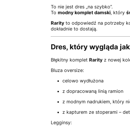
To nie jest dres „na szybko”.
To
modny komplet damski
, który
ś
Rarity
to odpowiedź na potrzeby kob
dokładnie to dostają.
Dres, który wygląda ja
Błękitny komplet
Rarity
z nowej kol
Bluza oversize:
celowo wydłużona
z dopracowaną linią ramion
z modnym nadrukiem, który nie
z kapturem ze stoperami – det
Legginsy: