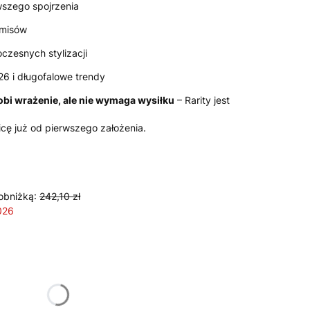
wszego spojrzenia
omisów
czesnych stylizacji
26 i długofalowe trendy
obi wrażenie, ale nie wymaga wysiłku
– Rarity jest
icę już od pierwszego założenia.
obniżką:
242,10 zł
026
żnić się ceną