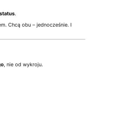
status
.
m. Chcą obu – jednocześnie. I
go
, nie od wykroju.