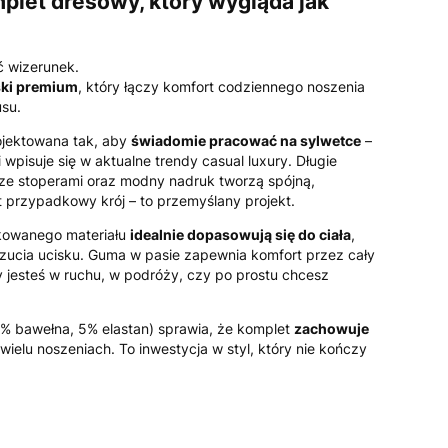
mplet dresowy, który wygląda jak
ć wizerunek.
ki premium
, który łączy komfort codziennego noszenia
su.
ojektowana tak, aby
świadomie pracować na sylwetce
–
 wpisuje się w aktualne trendy casual luxury. Długie
ze stoperami oraz modny nadruk tworzą spójną,
t przypadkowy krój – to przemyślany projekt.
żkowanego materiału
idealnie dopasowują się do ciała
,
uczucia ucisku. Guma w pasie zapewnia komfort przez cały
zy jesteś w ruchu, w podróży, czy po prostu chcesz
 bawełna, 5% elastan) sprawia, że komplet
zachowuje
ielu noszeniach. To inwestycja w styl, który nie kończy