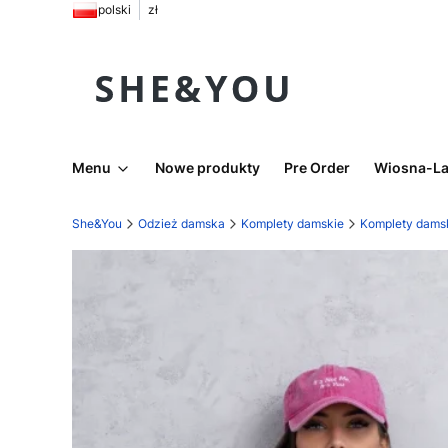
polski
zł
Menu
Nowe produkty
Pre Order
Wiosna-La
She&You
Odzież damska
Komplety damskie
Komplety damsk