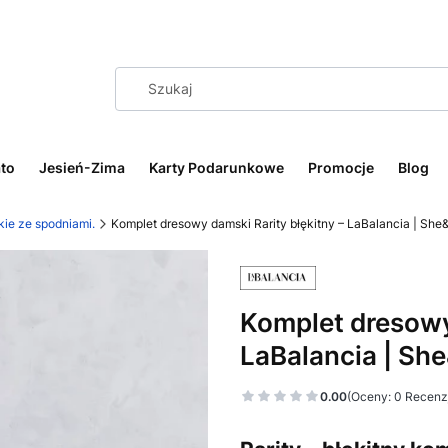
to
Jesień-Zima
Karty Podarunkowe
Promocje
Blog
ie ze spodniami.
Komplet dresowy damski Rarity błękitny – LaBalancia | She
Komplet dresowy 
LaBalancia | Sh
0.00
(Oceny: 0 Recenzj