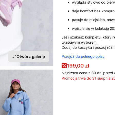
wygląda stylowo od pier
daje komfort bez kompr
pasuje do miejskich, nowo
wpisuje się w kolekcję 20
Jeśli szukasz kompletu, który
r
właściwym wyborem.
Dodaj do koszyka i poczuj różn
Otwórz galerię
Przejdź do pełnego opisu
199,00 zł
Najniższa cena z 30 dni przed 
Promocja trwa do 31 sierpnia 2
Wybierz wariant produktu:
Poszczególne warianty mogą ró
*