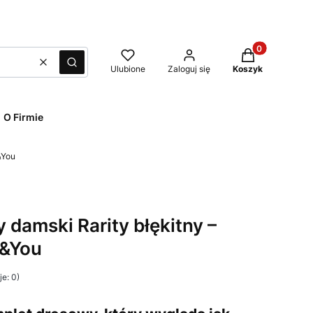
Produkty w kos
Wyczyść
Szukaj
Ulubione
Zaloguj się
Koszyk
O Firmie
&You
damski Rarity błękitny –
e&You
e: 0)