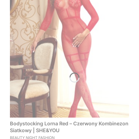
Bodystocking Lorna Red – Czerwony Kombinezon
Siatkowy | SHE&YOU
PRODUCENT
BEAUTY NIGHT FASHION