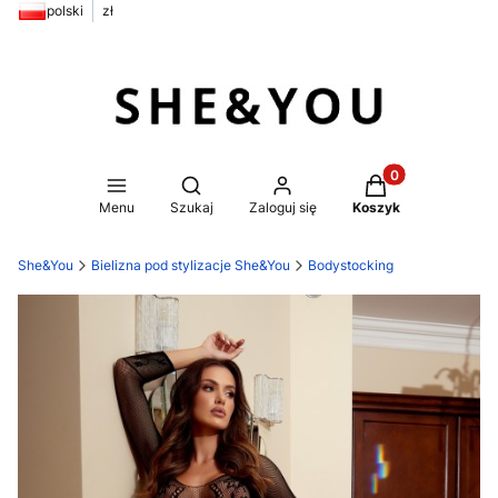
polski
zł
Produkty w koszy
Otwórz wyszukiwarkę
Menu
Szukaj
Zaloguj się
Koszyk
She&You
Bielizna pod stylizacje She&You
Bodystocking