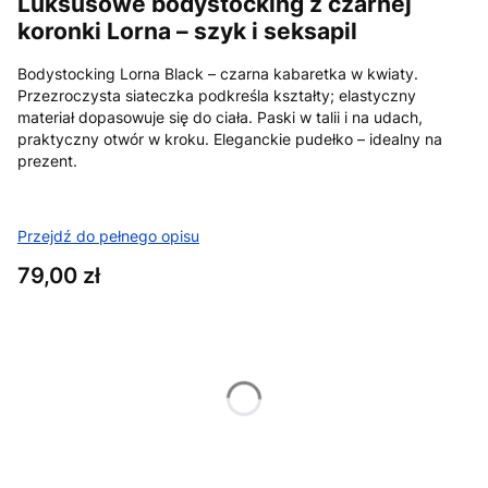
Luksusowe bodystocking z czarnej
koronki Lorna – szyk i seksapil
Bodystocking Lorna Black – czarna kabaretka w kwiaty.
Przezroczysta siateczka podkreśla kształty; elastyczny
materiał dopasowuje się do ciała. Paski w talii i na udach,
praktyczny otwór w kroku. Eleganckie pudełko – idealny na
prezent.
Przejdź do pełnego opisu
Cena
79,00 zł
Wybierz wariant produktu:
Poszczególne warianty mogą różnić się ceną
*
Rozmiar
Wybierz