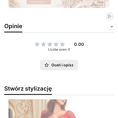
Naciśnij Enter lub spację, aby otworzyć stronę.
Naciśnij Enter lub spację, aby otworzyć stronę.
Włąc
Opinie
0.00
Liczba ocen: 0
Oceń i opisz
Stwórz stylizację