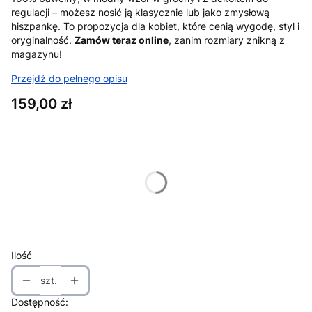
regulacji – możesz nosić ją klasycznie lub jako zmysłową
hiszpankę. To propozycja dla kobiet, które cenią wygodę, styl i
oryginalność.
Zamów teraz online
, zanim rozmiary znikną z
magazynu!
Przejdź do pełnego opisu
Cena
159,00 zł
Wybierz wariant produktu:
Poszczególne warianty mogą różnić się ceną
*
Rozmiar
Wybierz
Ilość
szt.
Dostępność: