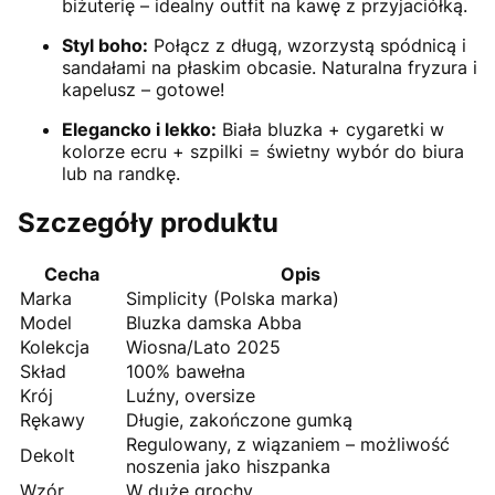
biżuterię – idealny outfit na kawę z przyjaciółką.
Styl boho:
Połącz z długą, wzorzystą spódnicą i
sandałami na płaskim obcasie. Naturalna fryzura i
kapelusz – gotowe!
Elegancko i lekko:
Biała bluzka + cygaretki w
kolorze ecru + szpilki = świetny wybór do biura
lub na randkę.
Szczegóły produktu
Cecha
Opis
Marka
Simplicity (Polska marka)
Model
Bluzka damska Abba
Kolekcja
Wiosna/Lato 2025
Skład
100% bawełna
Krój
Luźny, oversize
Rękawy
Długie, zakończone gumką
Regulowany, z wiązaniem – możliwość
Dekolt
noszenia jako hiszpanka
Wzór
W duże grochy