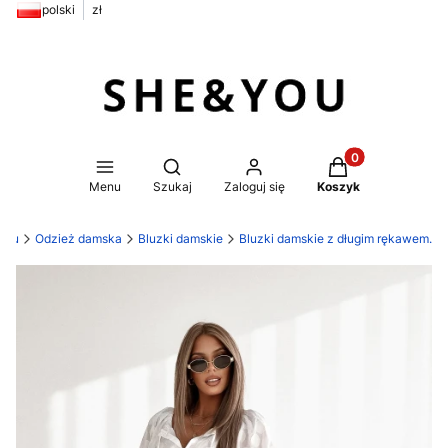
polski
zł
Produkty w koszy
Otwórz wyszukiwarkę
Menu
Szukaj
Zaloguj się
Koszyk
You
Odzież damska
Bluzki damskie
Bluzki damskie z długim rękawem.