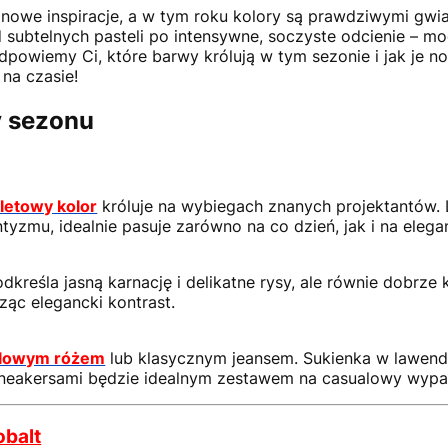
 nowe inspiracje, a w tym roku kolory są prawdziwymi gw
Od subtelnych pasteli po intensywne, soczyste odcienie – m
powiemy Ci, które barwy królują w tym sezonie i jak je n
 na czasie!
y sezonu
oletowy kolor
króluje na wybiegach znanych projektantów
tyzmu, idealnie pasuje zarówno na co dzień, jak i na elega
kreśla jasną karnację i delikatne rysy, ale równie dobrze
ząc elegancki kontrast.
elowym różem
lub klasycznym jeansem. Sukienka w lawen
sneakersami będzie idealnym zestawem na casualowy wypad
obalt