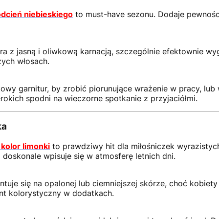
odcień niebieskiego
to must-have sezonu. Dodaje pewności 
gra z jasną i oliwkową karnacją, szczególnie efektownie wy
zych włosach.
towy garnitur, by zrobić piorunujące wrażenie w pracy, lu
erokich spodni na wieczorne spotkanie z przyjaciółmi.
ka
kolor limonki
to prawdziwy hit dla miłośniczek wyrazistych 
 doskonale wpisuje się w atmosferę letnich dni.
tuje się na opalonej lub ciemniejszej skórze, choć kobiet
nt kolorystyczny w dodatkach.