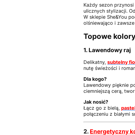
Każdy sezon przynosi
ulicznych stylizacji. 
W sklepie She&You pod
olśniewająco i zawsze
Topowe kolor
1.
Lawendowy raj
Delikatny,
subtelny fi
nutę świeżości i roman
Dla kogo?
Lawendowy pięknie pod
ciemniejszą cerą, twor
Jak nosić?
Łącz go z bielą,
past
połączeniu z białymi 
2.
Energetyczny k