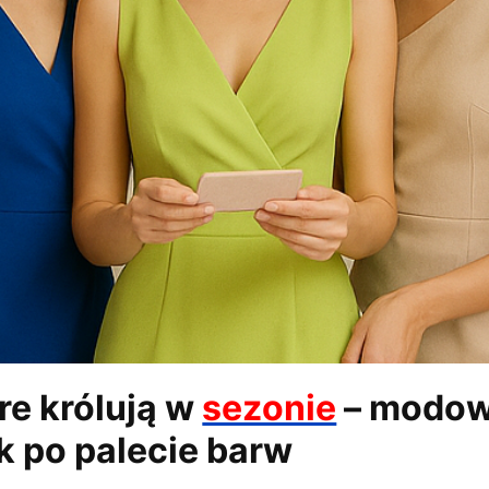
re królują w
sezonie
– modo
 po palecie barw