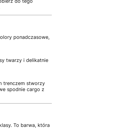
obierz do tego
.
 kolory ponadczasowe,
sy twarzy i delikatnie
m trenczem stworzy
owe spodnie cargo z
klasy. To barwa, która