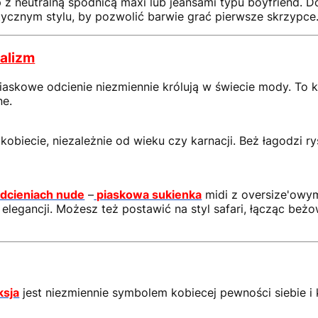
z neutralną spódnicą maxi lub jeansami typu boyfriend. D
tycznym stylu, by pozwolić barwie grać pierwsze skrzypce
alizm
piaskowe odcienie niezmiennie królują w świecie mody. To
ne.
 kobiecie, niezależnie od wieku czy karnacji. Beż łagodzi ry
odcieniach nude
–
piaskowa sukienka
midi z oversize'owy
 elegancji. Możesz też postawić na styl safari, łącząc beż
ksja
jest niezmiennie symbolem kobiecej pewności siebie i 