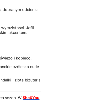
io dobranym odcieniu
 wyrazistości. Jeśli
nckim akcentem.
świeżo i kobieco.
ganckie czółenka nude
dałki i złota biżuteria
 ten sezon. W
She&You