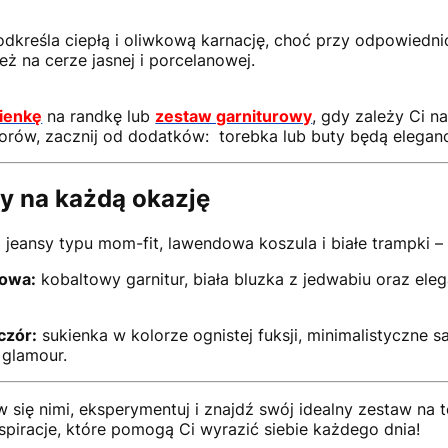
dkreśla ciepłą i oliwkową karnację, choć przy odpowiedn
ż na cerze jasnej i porcelanowej.
ienkę
na randkę lub
zestaw garniturowy
, gdy zależy Ci na
lorów, zacznij od dodatków: torebka lub buty będą elega
y na każdą okazję
:
jeansy typu mom-fit, lawendowa koszula i białe trampki – 
sowa:
kobaltowy garnitur, biała bluzka z jedwabiu oraz ele
czór:
sukienka w kolorze ognistej fuksji, minimalistyczne san
glamour.
w się nimi, eksperymentuj i znajdź swój idealny zestaw na
piracje, które pomogą Ci wyrazić siebie każdego dnia!