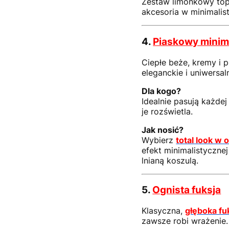
Zestaw limonkowy top 
akcesoria w minimalis
4.
Piaskowy minim
Ciepłe beże, kremy i 
eleganckie i uniwersal
Dla kogo?
Idealnie pasują każdej
je rozświetla.
Jak nosić?
Wybierz
total look w 
efekt minimalistycznej
lnianą koszulą.
5.
Ognista fuksja
Klasyczna,
głęboka fu
zawsze robi wrażenie.