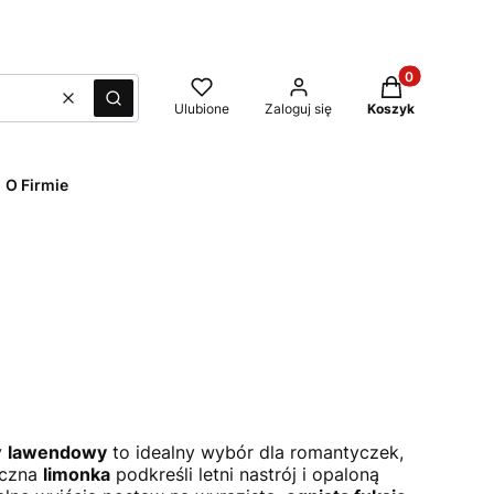
Produkty w kos
Wyczyść
Szukaj
Ulubione
Zaloguj się
Koszyk
O Firmie
y
lawendowy
to idealny wybór dla romantyczek,
yczna
limonka
podkreśli letni nastrój i opaloną