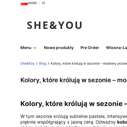
polski
zł
Menu
Nowe produkty
Pre Order
Wiosna-La
She&You
Blog
Kolory, które królują w sezonie – modowy prze
Kolory, które królują w sezonie – 
Kolory, które królują w sezoni
W tym sezonie królują subtelne pastele, intensy
pięknie współgrający z jasną cerą. Odważny
koba