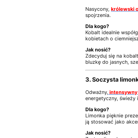
Nasycony,
królewski 
spojrzenia.
Dla kogo?
Kobalt idealnie współ
kobietach o ciemniejs
Jak nosić?
Zdecyduj się na kobal
bluzkę do jasnych, sz
3.
Soczysta limon
Odważny,
intensywny 
energetyczny, świeży i
Dla kogo?
Limonka pięknie prezen
ją stosować jako akce
Jak nosić?