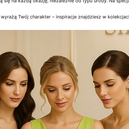
 się na każdą okazję, niezależnie od typu urody. Na specj
 wyrażą Twój charakter – inspiracje znajdziesz w kolekcja