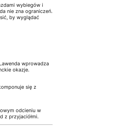
iazdami wybiegów i
oda nie zna ograniczeń.
osić, by wyglądać
. Lawenda wprowadza
nckie okazje.
 komponuje się z
dowym odcieniu w
 z przyjaciółmi.