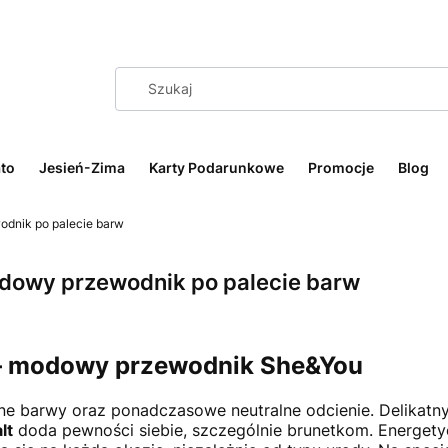
to
Jesień-Zima
Karty Podarunkowe
Promocje
Blog
wodnik po palecie barw
modowy przewodnik po palecie barw
e – modowy przewodnik She&You
wne barwy oraz ponadczasowe neutralne odcienie. Delikatn
lt
doda pewności siebie, szczególnie brunetkom. Energet