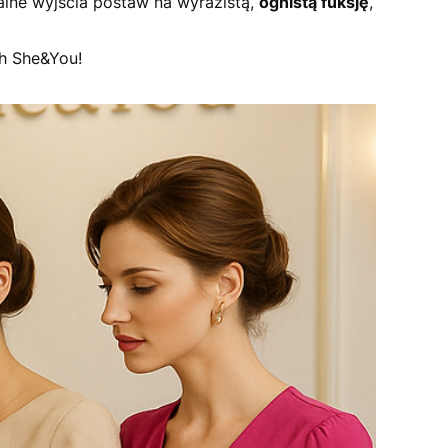
alne wyjścia postaw na wyrazistą,
ognistą fuksję
,
ch She&You!