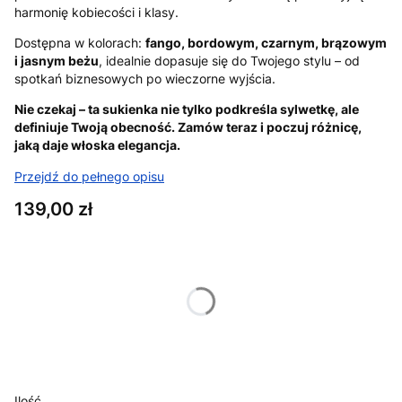
harmonię kobiecości i klasy.
Dostępna w kolorach:
fango, bordowym, czarnym, brązowym
i jasnym beżu
, idealnie dopasuje się do Twojego stylu – od
spotkań biznesowych po wieczorne wyjścia.
Nie czekaj – ta sukienka nie tylko podkreśla sylwetkę, ale
definiuje Twoją obecność. Zamów teraz i poczuj różnicę,
jaką daje włoska elegancja.
Przejdź do pełnego opisu
Cena
139,00 zł
Wybierz wariant produktu:
Poszczególne warianty mogą różnić się ceną
*
Kolor
Pokaż wszystkie kolory
Ilość