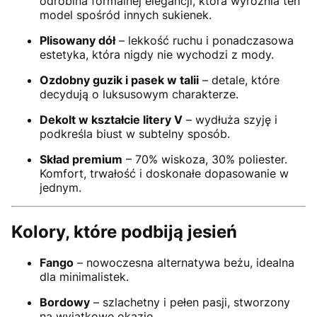
odrobina formalnej elegancji, która wyróżnia ten
model spośród innych sukienek.
Plisowany dół
– lekkość ruchu i ponadczasowa
estetyka, która nigdy nie wychodzi z mody.
Ozdobny guzik i pasek w talii
– detale, które
decydują o luksusowym charakterze.
Dekolt w kształcie litery V
– wydłuża szyję i
podkreśla biust w subtelny sposób.
Skład premium
– 70% wiskoza, 30% poliester.
Komfort, trwałość i doskonałe dopasowanie w
jednym.
Kolory, które podbiją jesień
Fango
– nowoczesna alternatywa beżu, idealna
dla minimalistek.
Bordowy
– szlachetny i pełen pasji, stworzony
na wyjątkowe okazje.