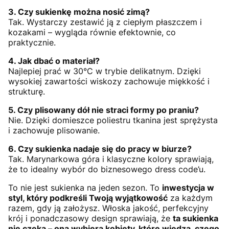
3. Czy sukienkę można nosić zimą?
Tak. Wystarczy zestawić ją z ciepłym płaszczem i
kozakami – wygląda równie efektownie, co
praktycznie.
4. Jak dbać o materiał?
Najlepiej prać w 30°C w trybie delikatnym. Dzięki
wysokiej zawartości wiskozy zachowuje miękkość i
strukturę.
5. Czy plisowany dół nie straci formy po praniu?
Nie. Dzięki domieszce poliestru tkanina jest sprężysta
i zachowuje plisowanie.
6. Czy sukienka nadaje się do pracy w biurze?
Tak. Marynarkowa góra i klasyczne kolory sprawiają,
że to idealny wybór do biznesowego dress code’u.
To nie jest sukienka na jeden sezon. To
inwestycja w
styl, który podkreśli Twoją wyjątkowość
za każdym
razem, gdy ją założysz. Włoska jakość, perfekcyjny
krój i ponadczasowy design sprawiają, że
ta sukienka
nie czeka – ona wybiera kobiety, które wiedzą, czego