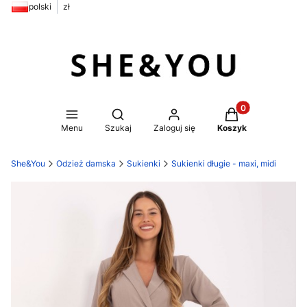
polski
zł
Produkty w koszy
Otwórz wyszukiwarkę
Menu
Szukaj
Zaloguj się
Koszyk
She&You
Odzież damska
Sukienki
Sukienki długie - maxi, midi