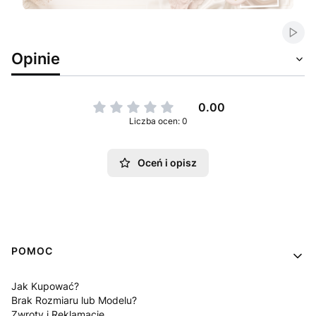
Naciśnij Enter lub spację, aby otworzyć stronę.
Naciśnij Enter lub spację, aby otworzyć stronę.
Włąc
Opinie
0.00
Liczba ocen: 0
Oceń i opisz
Linki w stopce
POMOC
Jak Kupować?
Brak Rozmiaru lub Modelu?
Zwroty i Reklamacje