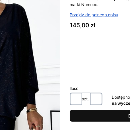
marki Numoco.
Przejdź do pełnego opisu
Cena
145,00 zł
Wybierz wariant produktu:
Poszczególne warianty mogą ró
*
Rozmiar
Wybierz
Ilość
Dostępno
szt.
na wycze