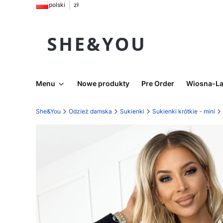
polski
zł
Menu
Nowe produkty
Pre Order
Wiosna-La
She&You
Odzież damska
Sukienki
Sukienki krótkie - mini