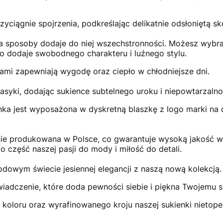
zyciągnie spojrzenia, podkreślając delikatnie odsłoniętą sk
 sposoby dodaje do niej wszechstronności. Możesz wybrać
o dodaje swobodnego charakteru i luźnego stylu.
ami zapewniają wygodę oraz ciepło w chłodniejsze dni.
asyki, dodając sukience subtelnego uroku i niepowtarzalno
ka jest wyposażona w dyskretną blaszkę z logo marki na d
nie produkowana w Polsce, co gwarantuje wysoką jakość w
 to część naszej pasji do mody i miłość do detali.
dowym świecie jesiennej elegancji z naszą nową kolekcją.
adczenie, które doda pewności siebie i piękna Twojemu s
 koloru oraz wyrafinowanego kroju naszej sukienki nieto