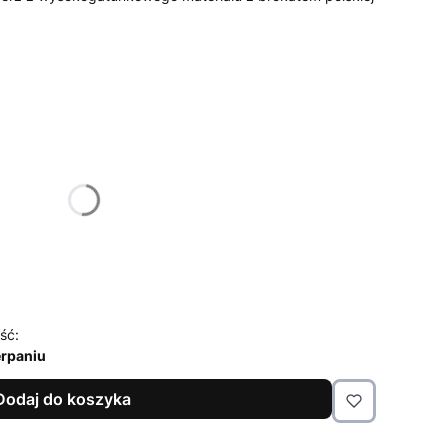
żnić się ceną
ść:
rpaniu
Dodaj do koszyka