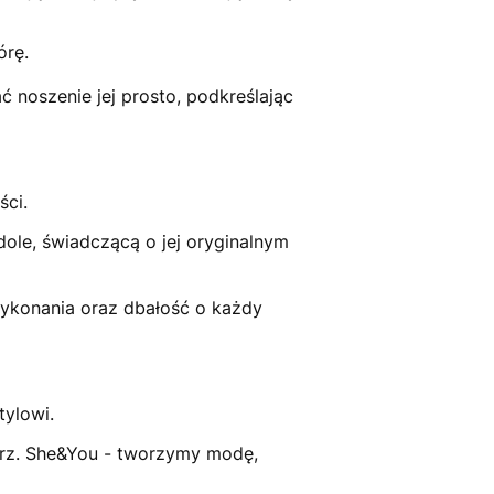
órę.
 noszenie jej prosto, podkreślając
ści.
ole, świadczącą o jej oryginalnym
ykonania oraz dbałość o każdy
tylowi.
perz. She&You - tworzymy modę,