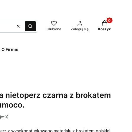
Produkty w kos
Wyczyść
Szukaj
Ulubione
Zaloguj się
Koszyk
O Firmie
 nietoperz czarna z brokatem
Numoco.
e: 0)
perz z wysokogatunkowego materiału z brokatem polskiej