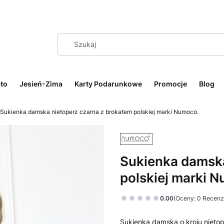
to
Jesień-Zima
Karty Podarunkowe
Promocje
Blog
Sukienka damska nietoperz czarna z brokatem polskiej marki Numoco.
Sukienka damska
polskiej marki 
0.00
(Oceny: 0 Recenzj
Sukienka damska o kroju nieto