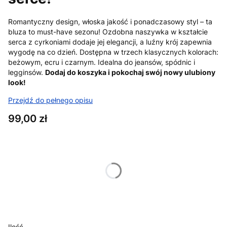
Romantyczny design, włoska jakość i ponadczasowy styl – ta
bluza to must-have sezonu! Ozdobna naszywka w kształcie
serca z cyrkoniami dodaje jej elegancji, a luźny krój zapewnia
wygodę na co dzień. Dostępna w trzech klasycznych kolorach:
beżowym, ecru i czarnym. Idealna do jeansów, spódnic i
legginsów.
Dodaj do koszyka i pokochaj swój nowy ulubiony
look!
Przejdź do pełnego opisu
Cena
99,00 zł
Wybierz wariant produktu:
Poszczególne warianty mogą różnić się ceną
*
Kolor
Pokaż wszystkie kolory
Ilość