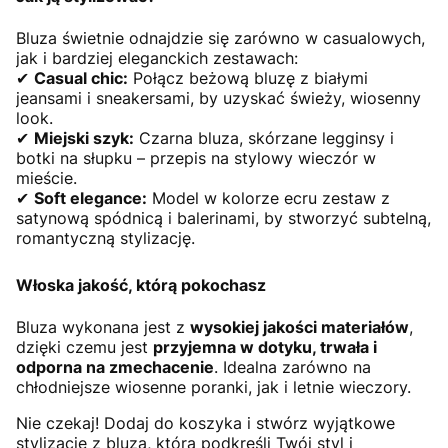
Bluza świetnie odnajdzie się zarówno w casualowych,
jak i bardziej eleganckich zestawach:
✔
Casual chic:
Połącz beżową bluzę z białymi
jeansami i sneakersami, by uzyskać świeży, wiosenny
look.
✔
Miejski szyk:
Czarna bluza, skórzane legginsy i
botki na słupku – przepis na stylowy wieczór w
mieście.
✔
Soft elegance:
Model w kolorze ecru zestaw z
satynową spódnicą i balerinami, by stworzyć subtelną,
romantyczną stylizację.
Włoska jakość, którą pokochasz
Bluza wykonana jest z
wysokiej jakości materiałów
,
dzięki czemu jest
przyjemna w dotyku, trwała i
odporna na zmechacenie
. Idealna zarówno na
chłodniejsze wiosenne poranki, jak i letnie wieczory.
Nie czekaj! Dodaj do koszyka i stwórz wyjątkowe
stylizacje z bluzą, która podkreśli Twój styl i