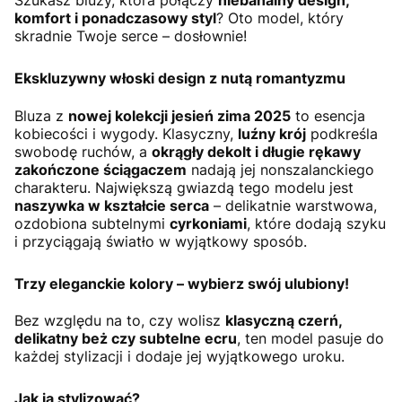
komfort i ponadczasowy styl
? Oto model, który
skradnie Twoje serce – dosłownie!
Ekskluzywny włoski design z nutą romantyzmu
Bluza z
nowej kolekcji jesień zima 2025
to esencja
kobiecości i wygody. Klasyczny,
luźny krój
podkreśla
swobodę ruchów, a
okrągły dekolt i długie rękawy
zakończone ściągaczem
nadają jej nonszalanckiego
charakteru. Największą gwiazdą tego modelu jest
naszywka w kształcie serca
– delikatnie warstwowa,
ozdobiona subtelnymi
cyrkoniami
, które dodają szyku
i przyciągają światło w wyjątkowy sposób.
Trzy eleganckie kolory – wybierz swój ulubiony!
Bez względu na to, czy wolisz
klasyczną czerń,
delikatny beż czy subtelne ecru
, ten model pasuje do
każdej stylizacji i dodaje jej wyjątkowego uroku.
Jak ją stylizować?