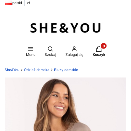
polski
zł
Produkty w koszy
Otwórz wyszukiwarkę
Menu
Szukaj
Zaloguj się
Koszyk
She&You
Odzież damska
Bluzy damskie